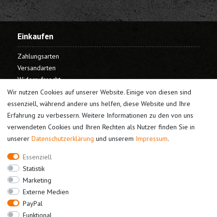
Einkaufen
Zahlungsarten
Versandarten
Widerrufsrecht
Warenkorb
Wir nutzen Cookies auf unserer Website. Einige von diesen sind
Kasse
essenziell, während andere uns helfen, diese Website und Ihre
Erfahrung zu verbessern. Weitere Informationen zu den von uns
Mein Konto
verwendeten Cookies und Ihren Rechten als Nutzer finden Sie in
unserer
Daten­schutz­erklärung
und unserem
Impressum
.
Registrieren
Login
Essenziell
Unternehmen
Statistik
Marketing
Kontakt
Externe Medien
Datenschutz
PayPal
AGB
Funktional