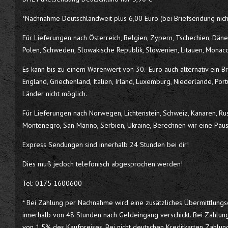
*Nachnahme Deutschlandweit plus 6,00 Euro (bei Briefsendung nich
Für Lieferungen nach Österreich, Belgien, Zypern, Tschechien, Dänema
Polen, Schweden, Slowakische Republik, Slowenien, Litauen, Monac
Es kann bis zu einem Warenwert von 30.- Euro auch alternativ ein B
England, Griechenland, Italien, Irland, Luxemburg, Niederlande, Po
Länder nicht möglich.
Für Lieferungen nach Norwegen, Lichtenstein, Schweiz, Kanaren, Russ
Montenegro, San Marino, Serbien, Ukraine, Berechnen wir eine Pau
Express Sendungen sind innerhalb 24 Stunden bei dir!
Dies muß jedoch telefonisch abgesprochen werden!
Tel: 0175 1600600
* Bei Zahlung per Nachnahme wird eine zusätzliches Übermittlungsent
innerhalb von 48 Stunden nach Geldeingang verschickt. Bei Zahlun
von 1,5% des Kaufpreises. Bei nicht deutschen Kreditkarten Zahlun