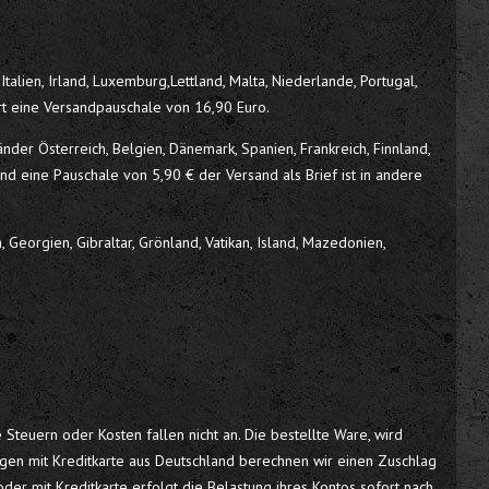
talien, Irland, Luxemburg,Lettland, Malta, Niederlande, Portugal,
rt eine Versandpauschale von 16,90 Euro.
der Österreich, Belgien, Dänemark, Spanien, Frankreich, Finnland,
and eine Pauschale von 5,90 € der Versand als Brief ist in andere
Georgien, Gibraltar, Grönland, Vatikan, Island, Mazedonien,
 Steuern oder Kosten fallen nicht an. Die bestellte Ware, wird
gen mit Kreditkarte aus Deutschland berechnen wir einen Zuschlag
er mit Kreditkarte erfolgt die Belastung ihres Kontos sofort nach