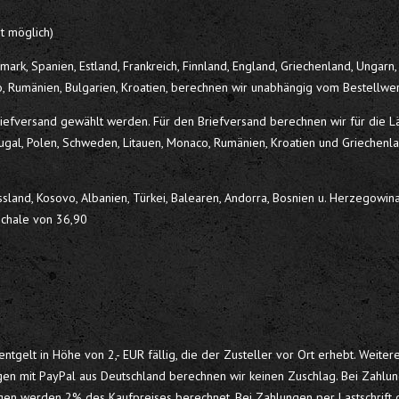
t möglich)
rk, Spanien, Estland, Frankreich, Finnland, England, Griechenland, Ungarn, I
o, Rumänien, Bulgarien, Kroatien, berechnen wir unabhängig vom Bestellwe
riefversand gewählt werden. Für den Briefversand berechnen wir für die Län
rtugal, Polen, Schweden, Litauen, Monaco, Rumänien, Kroatien und Griechenl
land, Kosovo, Albanien, Türkei, Balearen, Andorra, Bosnien u. Herzegowina, 
schale von 36,90
gelt in Höhe von 2,- EUR fällig, die der Zusteller vor Ort erhebt. Weitere
gen mit PayPal aus Deutschland berechnen wir keinen Zuschlag. Bei Zahlun
gen werden 2% des Kaufpreises berechnet. Bei Zahlungen per Lastschrift od