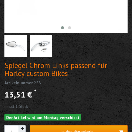
Spiegel Chrom Links passend für
Harley custom Bikes
Artikelnummer
258
*
13,51 €
Inhalt
1
Stück
Der Artikel wird am Montag verschickt
In den Warenkorb