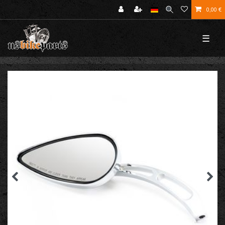
0,00 €
☰