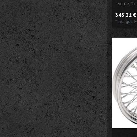
- vorne, 1x
343,21 € 
*
inkl. ges. 