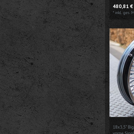
passend fü
480,81 € 
*
inkl. ges. 
18x3,5" Bi
vorne Sing