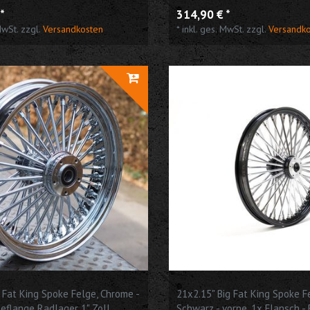
r Harley Davidson
*
314,90 € *
MwSt.
zzgl.
Versandkosten
*
inkl. ges. MwSt.
zzgl.
Versandk
g Fat King Spoke Felge, Chrome -
21x2.15" Big Fat King Spoke F
leflange Radlager 1" Zoll
Schwarz - vorne, 1x Flansch -