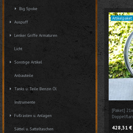
Big Spoke
Artikelpaket
Auspuff
Lenker Griffe Armaturen
Licht
Sonstige Artikel
Anbauteile
Tanks u. Teile Benzin Öl
Instrumente
[Paket] 21
Fußrasten u. Anlagen
Doppelflan
passend fü
428,31 € 
Sättel u. Satteltaschen