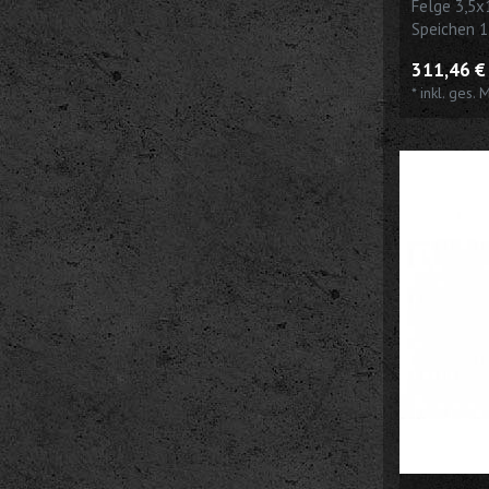
Felge 3,5x
Speichen 1
Harley Dav
311,46 € 
*
inkl. ges. 