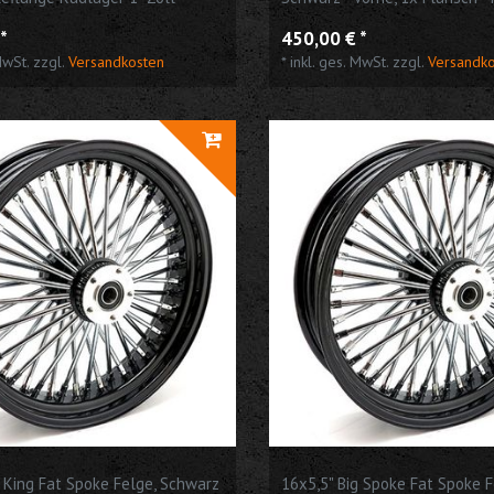
Zoll passend für Harley Davi
*
450,00 € *
MwSt.
zzgl.
Versandkosten
*
inkl. ges. MwSt.
zzgl.
Versandk
g King Fat Spoke Felge, Schwarz
16x5,5" Big Spoke Fat Spoke 