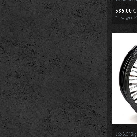
385,00 € 
*
inkl. ges. 
16x3,5“ Bi