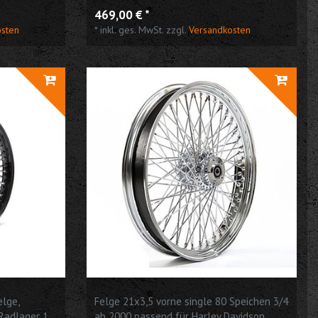
469,00 € *
osten
*
inkl. ges. MwSt.
zzgl.
Versandkosten
elge,
Felge 21x3,5 vorne single 80 Speichen 3/4
 Radlager 1
ab 2000 passend für Harley Davidson