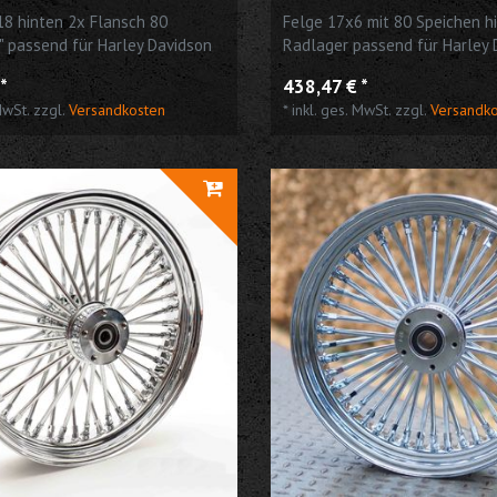
18 hinten 2x Flansch 80
Felge 17x6 mit 80 Speichen hi
" passend für Harley Davidson
Radlager passend für Harley 
*
438,47 € *
MwSt.
zzgl.
Versandkosten
*
inkl. ges. MwSt.
zzgl.
Versandk