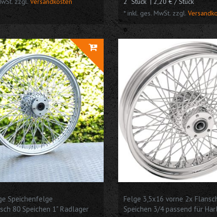
MwSt.
zzgl.
Versandkosten
2
Stück
| 2,20 € / Stück
*
inkl. ges. MwSt.
zzgl.
Versandk
ge Speichenfelge
Felge 3,5x16 vorne 2x Flansc
sch 80 Speichen 1" Radlager
Speichen 3/4 passend für Har