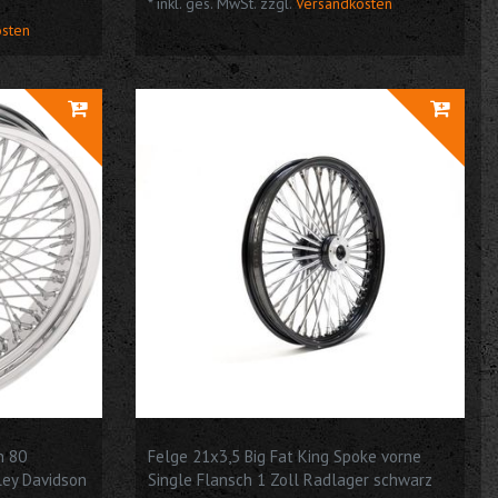
*
inkl. ges. MwSt.
zzgl.
Versandkosten
osten
h 80
Felge 21x3,5 Big Fat King Spoke vorne
ley Davidson
Single Flansch 1 Zoll Radlager schwarz