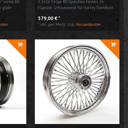
5" vorne 80
3,5x16 Felge 80 Speichen hinten 2x
w glide
Flansch 3/4 passend für Harley Davidson
379,00 € *
osten
*
inkl. ges. MwSt.
zzgl.
Versandkosten