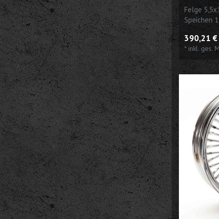
Felge 5,5x
Speichen 1
390,21 € 
*
inkl. ges. 