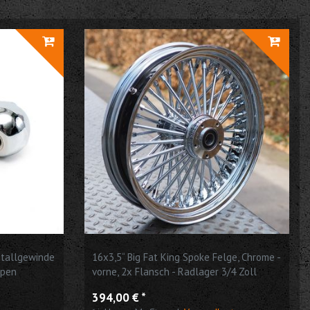
etallgewinde
16x3,5“ Big Fat King Spoke Felge, Chrome -
ppen
vorne, 2x Flansch - Radlager 3/4 Zoll
rad Scooter
passend für Harley Davidson
394,00 € *