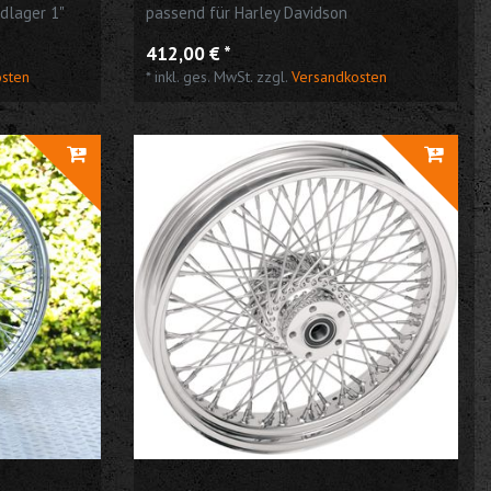
dlager 1"
passend für Harley Davidson
412,00 € *
osten
*
inkl. ges. MwSt.
zzgl.
Versandkosten