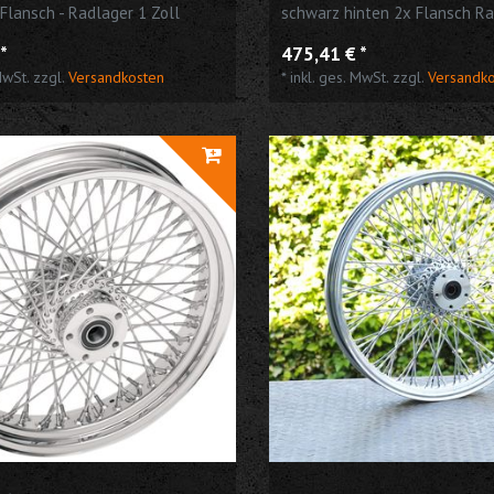
 Flansch - Radlager 1 Zoll
schwarz hinten 2x Flansch Ra
*
475,41 € *
MwSt.
zzgl.
Versandkosten
*
inkl. ges. MwSt.
zzgl.
Versandk