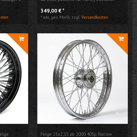
dson
349,00 € *
osten
*
inkl. ges. MwSt.
zzgl.
Versandkosten
Felge
Felge 21x2,15 ab 2000 40Sp Narrow