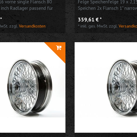
16 vorne single Flansch 80
Felge Speichenfelge 19 x 2,1
 inch Radlager passend für
Speichen 2x Flansch 1" narro
idson
passend für Harley
*
359,61 € *
MwSt.
zzgl.
Versandkosten
*
inkl. ges. MwSt.
zzgl.
Versandk