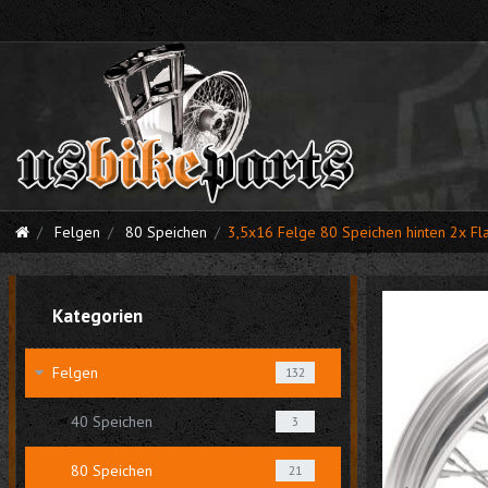
Felgen
80 Speichen
3,5x16 Felge 80 Speichen hinten 2x Fl
Kategorien
Felgen
132
40 Speichen
3
80 Speichen
21