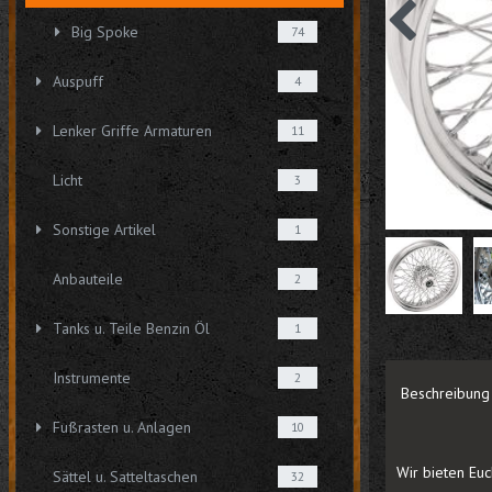
Big Spoke
74
Auspuff
4
Lenker Griffe Armaturen
11
Licht
3
Sonstige Artikel
1
Anbauteile
2
Tanks u. Teile Benzin Öl
1
Instrumente
2
Beschreibung
Fußrasten u. Anlagen
10
Wir bieten Euch
Sättel u. Satteltaschen
32