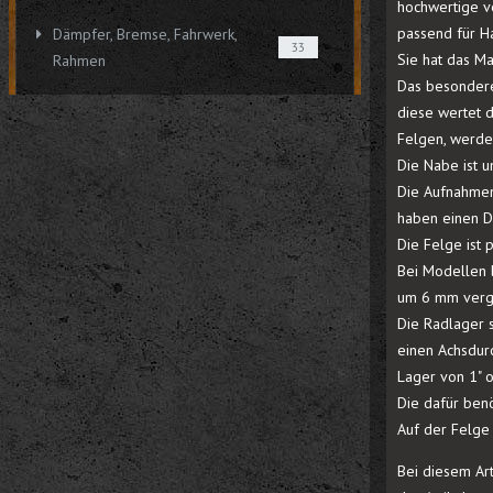
hochwertige v
passend für Ha
Dämpfer, Bremse, Fahrwerk,
33
Sie hat das M
Rahmen
Das besondere
diese wertet 
Felgen, werde
Die Nabe ist u
Die Aufnahmen
haben einen D
Die Felge ist 
Bei Modellen 
um 6 mm verg
Die Radlager 
einen Achsdur
Lager von 1"
Die dafür benö
Auf der Felge 
Bei diesem Art