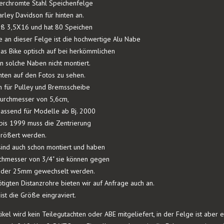
erchromte Stahl Speichenfelge
rley Davidson für hinten an.
aß 3,5X16 und hat 80 Speichen
 an dieser Felge ist die hochwertige Alu Nabe
das Bike optisch auf bei herkömmlichen
n solche Naben nicht montiert.
nten auf den Fotos zu sehen.
 für Pulley und Bremsscheibe
urchmesser von 5,6cm,
passend für Modelle ab Bj. 2000
bis 1999 muss die Zentrierung
rößert werden.
sind auch schon montiert und haben
chmesser von 3/4" sie können gegen
 oder 25mm gewechselt werden.
tigten Distanzrohre bieten wir auf Anfrage auch an.
ist die Größe eingraviert.
ikel wird kein Teilegutachten oder ABE mitgeliefert, in der Felge ist abe