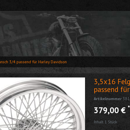
ansch 3/4 passend für Harley Davidson
3,5x16 Felg
passend für
Artikelnummer
381
*
379,00 €
Inhalt
1
Stück