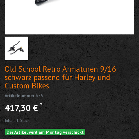
Old School Retro Armaturen 9/16
schwarz passend für Harley und
Custom Bikes
Artikelnummer
675
*
417,30 €
Inhalt
1
Stück
Der Artikel wird am Montag verschickt