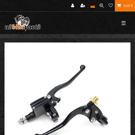
0,00 €
☰