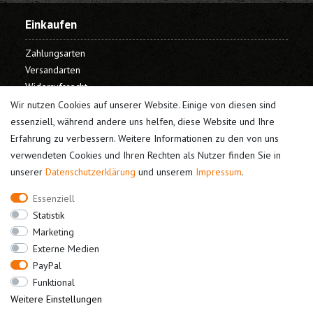
Einkaufen
Zahlungsarten
Versandarten
Widerrufsrecht
Warenkorb
Wir nutzen Cookies auf unserer Website. Einige von diesen sind
Kasse
essenziell, während andere uns helfen, diese Website und Ihre
Erfahrung zu verbessern. Weitere Informationen zu den von uns
Mein Konto
verwendeten Cookies und Ihren Rechten als Nutzer finden Sie in
unserer
Daten­schutz­erklärung
und unserem
Impressum
.
Registrieren
Login
Essenziell
Unternehmen
Statistik
Marketing
Kontakt
Externe Medien
Datenschutz
PayPal
AGB
Funktional
Impressum
Weitere Einstellungen