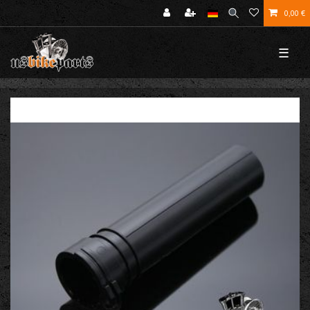
0,00 €
☰