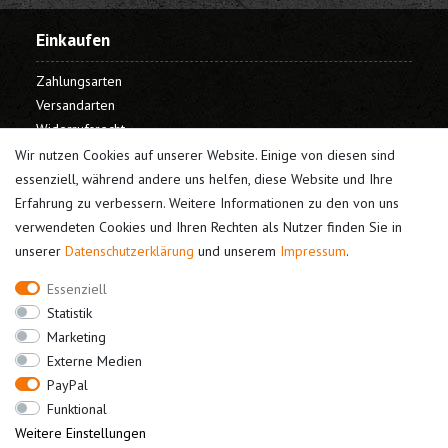
Einkaufen
Zahlungsarten
Versandarten
Widerrufsrecht
Warenkorb
Wir nutzen Cookies auf unserer Website. Einige von diesen sind
Kasse
essenziell, während andere uns helfen, diese Website und Ihre
Erfahrung zu verbessern. Weitere Informationen zu den von uns
Mein Konto
verwendeten Cookies und Ihren Rechten als Nutzer finden Sie in
unserer
Daten­schutz­erklärung
und unserem
Impressum
.
Registrieren
Login
Essenziell
Unternehmen
Statistik
Marketing
Kontakt
Externe Medien
Datenschutz
PayPal
AGB
Funktional
Impressum
Weitere Einstellungen