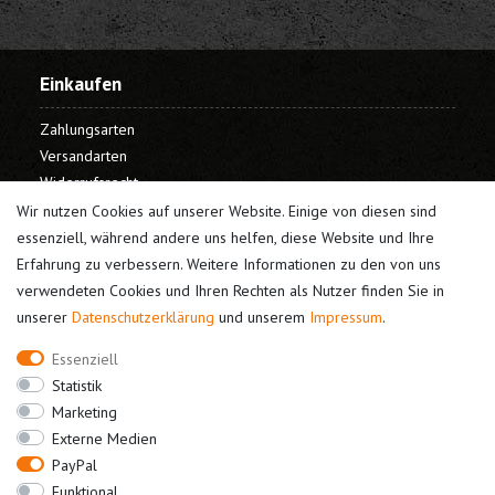
Einkaufen
Zahlungsarten
Versandarten
Widerrufsrecht
Warenkorb
Wir nutzen Cookies auf unserer Website. Einige von diesen sind
Kasse
essenziell, während andere uns helfen, diese Website und Ihre
Erfahrung zu verbessern. Weitere Informationen zu den von uns
Mein Konto
verwendeten Cookies und Ihren Rechten als Nutzer finden Sie in
unserer
Daten­schutz­erklärung
und unserem
Impressum
.
Registrieren
Login
Essenziell
Unternehmen
Statistik
Marketing
Kontakt
Externe Medien
Datenschutz
PayPal
AGB
Funktional