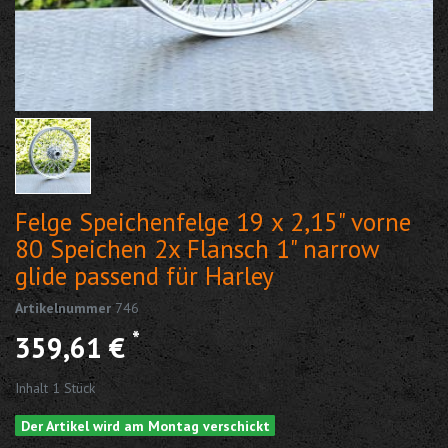
Felge Speichenfelge 19 x 2,15" vorne
80 Speichen 2x Flansch 1" narrow
glide passend für Harley
Artikelnummer
746
*
359,61 €
Inhalt
1
Stück
Der Artikel wird am Montag verschickt