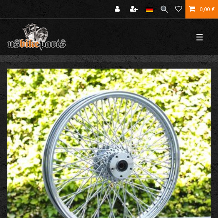
0,00 €
☰