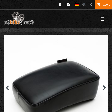
0,00 €
☰