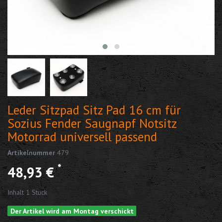
Leder Sitzpad Sitz Pad 16 cm für
Sozius Fender Saugnapf Notsitz
Motorrad universell passend
Artikelnummer
479
*
48,93 €
Inhalt
1
Stück
Der Artikel wird am Montag verschickt