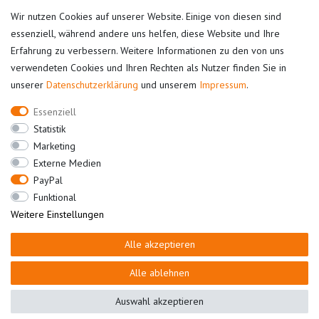
Warenkorb
Wir nutzen Cookies auf unserer Website. Einige von diesen sind
Kasse
essenziell, während andere uns helfen, diese Website und Ihre
Erfahrung zu verbessern. Weitere Informationen zu den von uns
Mein Konto
verwendeten Cookies und Ihren Rechten als Nutzer finden Sie in
unserer
Daten­schutz­erklärung
und unserem
Impressum
.
Registrieren
Login
Essenziell
Unternehmen
Statistik
Marketing
Kontakt
Externe Medien
Datenschutz
PayPal
AGB
Funktional
Impressum
Weitere Einstellungen
Alle akzeptieren
Bestellung widerrufen
Alle ablehnen
Auswahl akzeptieren