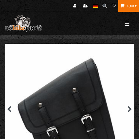
0,00 €
☰