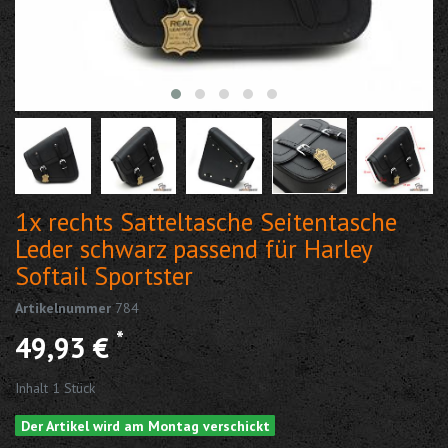
1x rechts Satteltasche Seitentasche
Leder schwarz passend für Harley
Softail Sportster
Artikelnummer
784
*
49,93 €
Inhalt
1
Stück
Der Artikel wird am Montag verschickt