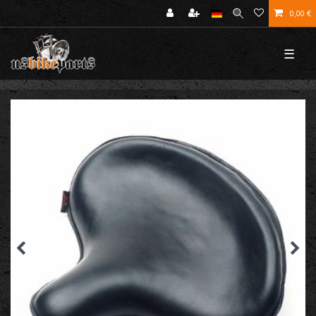
0,00 €
☰