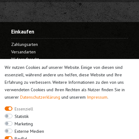
Einkaufen
Zahlungsarten
Versandarten
Widerrufsrecht
Warenkorb
Wir nutzen Cookies auf unserer Website. Einige von diesen sind
Kasse
essenziell, während andere uns helfen, diese Website und Ihre
Erfahrung zu verbessern. Weitere Informationen zu den von uns
Mein Konto
verwendeten Cookies und Ihren Rechten als Nutzer finden Sie in
unserer
Daten­schutz­erklärung
und unserem
Impressum
.
Registrieren
Login
Essenziell
Unternehmen
Statistik
Marketing
Kontakt
Externe Medien
Datenschutz
PayPal