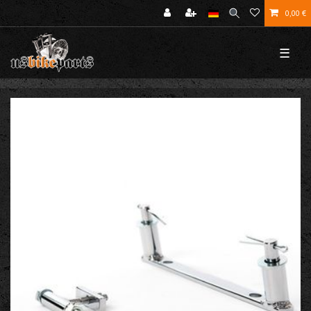
0,00 €
☰