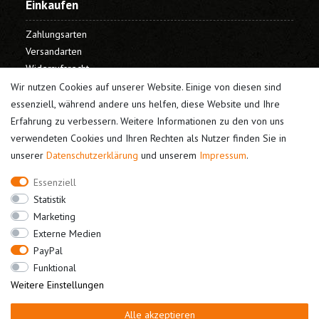
Einkaufen
Zahlungsarten
Versandarten
Widerrufsrecht
Warenkorb
Wir nutzen Cookies auf unserer Website. Einige von diesen sind
Kasse
essenziell, während andere uns helfen, diese Website und Ihre
Erfahrung zu verbessern. Weitere Informationen zu den von uns
Mein Konto
verwendeten Cookies und Ihren Rechten als Nutzer finden Sie in
unserer
Daten­schutz­erklärung
und unserem
Impressum
.
Registrieren
Login
Essenziell
Unternehmen
Statistik
Marketing
Kontakt
Externe Medien
Datenschutz
PayPal
AGB
Funktional
Impressum
Weitere Einstellungen
Alle akzeptieren