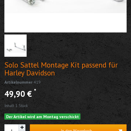
Solo Sattel Montage Kit passend für
Harley Davidson
Artikelnummer
419
*
49,90 €
Inhalt
1
Stück
Der Artikel wird am Montag verschickt
In den Warenkorb