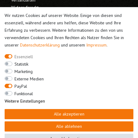
Widerrufsrecht
Warenkorb
Wir nutzen Cookies auf unserer Website. Einige von diesen sind
Kasse
essenziell, während andere uns helfen, diese Website und Ihre
Erfahrung zu verbessern. Weitere Informationen zu den von uns
Mein Konto
verwendeten Cookies und Ihren Rechten als Nutzer finden Sie in
unserer
Daten­schutz­erklärung
und unserem
Impressum
.
Registrieren
Login
Essenziell
Unternehmen
Statistik
Marketing
Kontakt
Externe Medien
Datenschutz
PayPal
AGB
Funktional
Impressum
Weitere Einstellungen
Alle akzeptieren
Bestellung widerrufen
Alle ablehnen