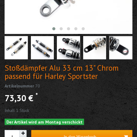
Stoßdämpfer Alu 33 cm 13" Chrom
passend für Harley Sportster
Artikelnummer
70
*
73,30 €
Inhalt
1
Stück
Der Artikel wird am Montag verschickt
In den Warenkorb