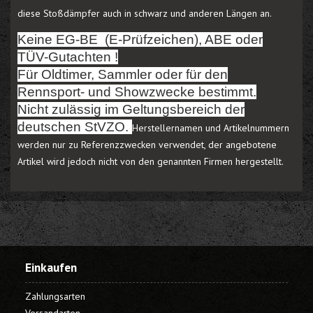
diese Stoßdämpfer auch in schwarz und anderen Längen an.
Keine EG-BE (E-Prüfzeichen), ABE oder
TÜV-Gutachten !
Für Oldtimer, Sammler oder für den
Rennsport- und Showzwecke bestimmt.
Nicht zulässig im Geltungsbereich der
deutschen StVZO.
Herstellernamen und Artikelnummern
werden nur zu Referenzzwecken verwendet, der angebotene
Artikel wird jedoch nicht von den genannten Firmen hergestellt.
Einkaufen
Zahlungsarten
Versandarten