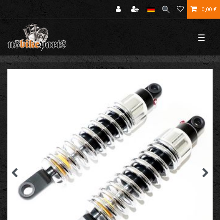
0,00 €
☰