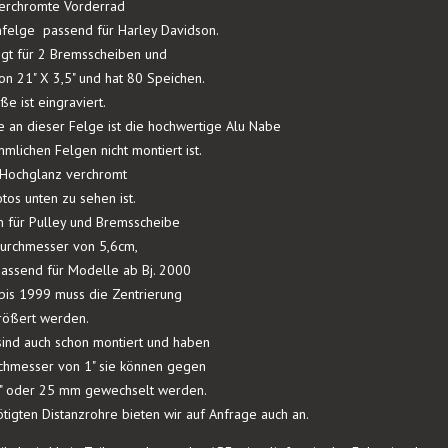
erchromte Vorderrad
nfelge passend für Harley Davidson.
egt für 2 Bremsscheiben und
n 21" X 3,5" und hat 80 Speichen.
e ist eingraviert.
 an dieser Felge ist die hochwertige Alu Nabe
mlichen Felgen nicht montiert ist.
h Hochglanz verchromt
tos unten zu sehen ist.
 für Pulley und Bremsscheibe
urchmesser von 5,6cm,
passend für Modelle ab Bj. 2000
bis 1999 muss die Zentrierung
ößert werden.
sind auch schon montiert und haben
chmesser von 1" sie können gegen
" oder 25 mm gewechselt werden.
tigten Distanzrohre bieten wir auf Anfrage auch an.