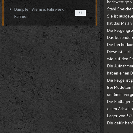
hochwertige v
Stahl Speiche
Dämpfer, Bremse, Fahrwerk,
33
Sie ist ausgel
Rahmen
hat das Maß vo
Die Felgengröß
Das besondere
Die bei herköm
Diese ist auc
wie auf den Fo
Die Aufnahmen
haben einen D
Die Felge ist 
Bei Modellen 
um 6mm vergr
Die Radlager 
einen Achsdur
Lager von 3/4
Die dafür benö