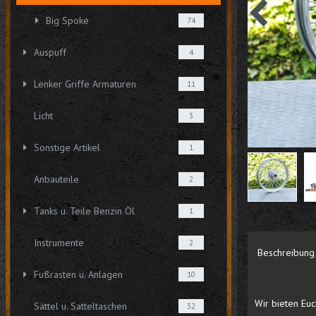
Big Spoke
74
Auspuff
4
Lenker Griffe Armaturen
11
Licht
3
Sonstige Artikel
1
Anbauteile
2
Tanks u. Teile Benzin Öl
1
Instrumente
2
Beschreibung
Fußrasten u. Anlagen
10
Wir bieten Euch
Sättel u. Satteltaschen
32