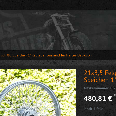
sch 80 Speichen 1" Radlager passend für Harley Davidson
21x3,5 Fel
Speichen 1"
Artikelnummer
102
*
480,81 €
Inhalt
1
Stück