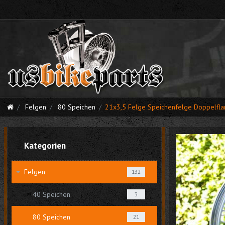
Felgen
80 Speichen
21x3,5 Felge Speichenfelge Doppelflan
Kategorien
Felgen
132
40 Speichen
3
80 Speichen
21