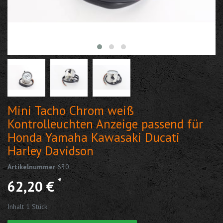
Mini Tacho Chrom weiß
Kontrolleuchten Anzeige passend für
Honda Yamaha Kawasaki Ducati
Harley Davidson
Artikelnummer
630
*
62,20 €
Inhalt
1
Stück