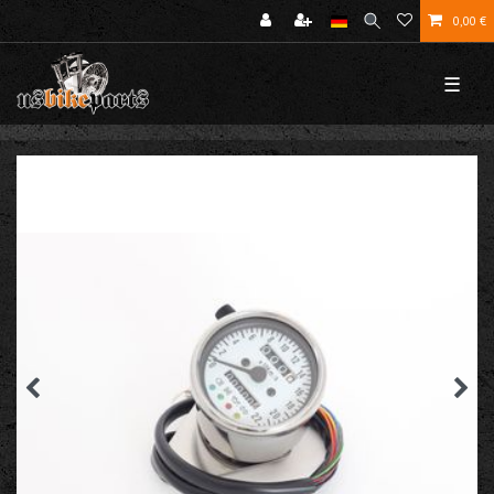
0,00 €
☰