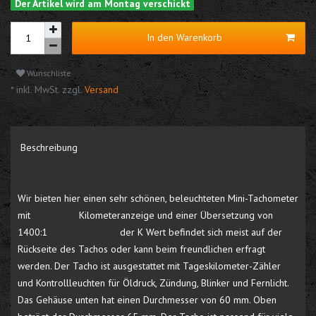
Der Artikel wird am Montag verschickt
In den Warenkorb
Wunschliste
* inkl. MwSt. zzgl.
Versand
Beschreibung
Wir bieten hier einen sehr schönen, beleuchteten Mini-Tachometer
mit
220km/h
Kilometeranzeige und einer Übersetzung von
1400:1
K Wert = 1.4.
der K Wert befindet sich meist auf der
Rückseite des Tachos oder kann beim freundlichen erfragt
werden. Der Tacho ist ausgestattet mit Tageskilometer-Zähler
und Kontrollleuchten für Öldruck, Zündung, Blinker und Fernlicht.
Das Gehäuse unten hat einen Durchmesser von 60 mm. Oben