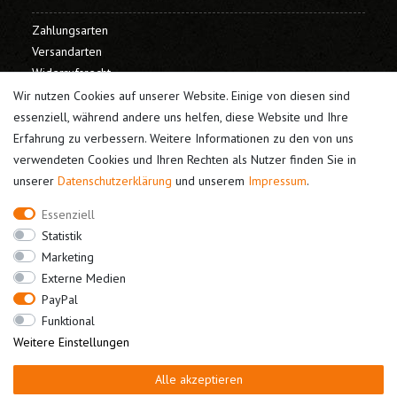
Zahlungsarten
Versandarten
Widerrufsrecht
Warenkorb
Wir nutzen Cookies auf unserer Website. Einige von diesen sind
Kasse
essenziell, während andere uns helfen, diese Website und Ihre
Erfahrung zu verbessern. Weitere Informationen zu den von uns
Mein Konto
verwendeten Cookies und Ihren Rechten als Nutzer finden Sie in
unserer
Daten­schutz­erklärung
und unserem
Impressum
.
Registrieren
Login
Essenziell
Unternehmen
Statistik
Marketing
Kontakt
Externe Medien
Datenschutz
PayPal
AGB
Funktional
Impressum
Weitere Einstellungen
Alle akzeptieren
Bestellung widerrufen