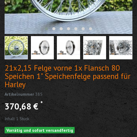
21x2,15 Felge vorne 1x Flansch 80
Speichen 1" Speichenfelge passend für
Harley
Artikelnummer
385
*
370,68 €
Inhalt
1
Stück
Vorrätig und sofort versandfertig