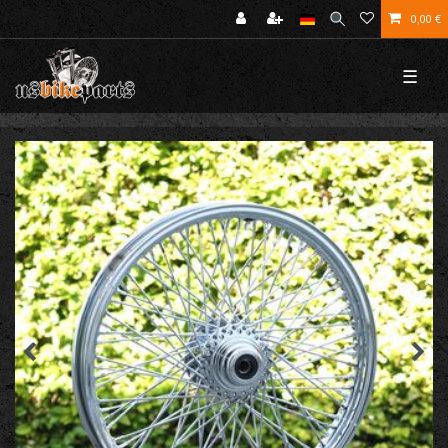
0,00 €
☰