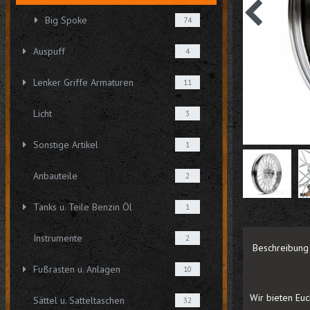
Big Spoke
74
Auspuff
4
Lenker Griffe Armaturen
11
Licht
3
Sonstige Artikel
1
Anbauteile
2
Tanks u. Teile Benzin Öl
1
Instrumente
2
Beschreibung
Fußrasten u. Anlagen
10
Wir bieten Euc
Sättel u. Satteltaschen
32