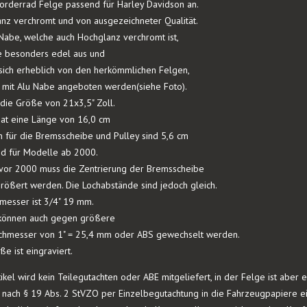
orderrad Felge passend für Harley Davidson an.
anz verchromt und von ausgezeichneter Qualität.
Nabe, welche auch Hochglanz verchromt ist,
ge besonders edel aus und
 sich erheblich von den herkömmlichen Felgen,
t mit Alu Nabe angeboten werden(siehe Foto).
 die Größe von 21x3,5" Zoll.
at eine Länge von 16,0 cm
 für die Bremsscheibe und Pulley sind 5,6 cm
end für Modelle ab 2000.
vor 2000 muss die Zentrierung der Bremsscheibe
ößert werden. Die Lochabstände sind jedoch gleich.
messer ist 3/4" 19 mm.
 können auch gegen größere
chmesser von 1" = 25,4 mm oder ABS gewechselt werden.
e ist eingraviert.
ikel wird kein Teilegutachten oder ABE mitgeliefert, in der Felge ist abe
ur nach § 19 Abs. 2 StVZO per Einzelbegutachtung in die Fahrzeugpapiere 