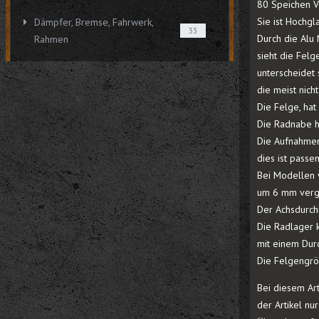
80 Speichen V
Sie ist Hochgl
Dämpfer, Bremse, Fahrwerk,
33
Durch die Alu 
Rahmen
sieht die Fel
unterscheidet
die meist nich
Die Felge, hat
Die Radnabe h
Die Aufnahmen
dies ist pass
Bei Modellen 
um 6 mm vergr
Der Achsdurch
Die Radlager
mit einem Dur
Die Felgengröß
Bei diesem Art
der Artikel n