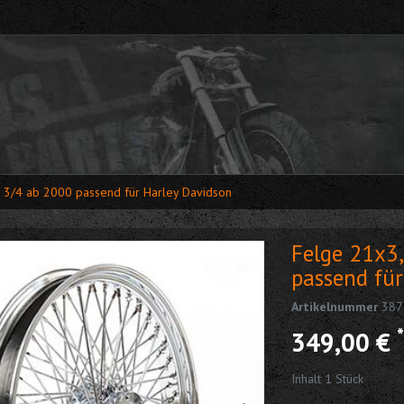
 3/4 ab 2000 passend für Harley Davidson
Felge 21x3,
passend für
Artikelnummer
387
*
349,00 €
Inhalt
1
Stück