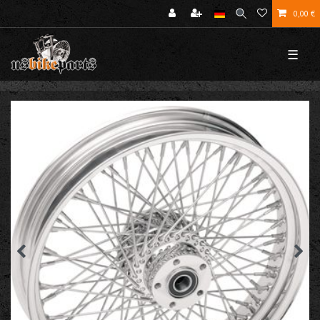
0,00 €
☰