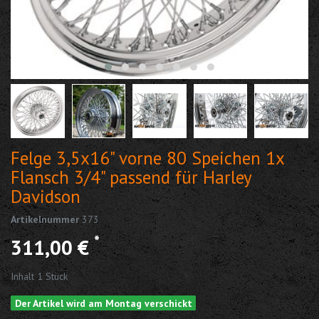
Felge 3,5x16" vorne 80 Speichen 1x
Flansch 3/4" passend für Harley
Davidson
Artikelnummer
373
*
311,00 €
Inhalt
1
Stück
Der Artikel wird am Montag verschickt