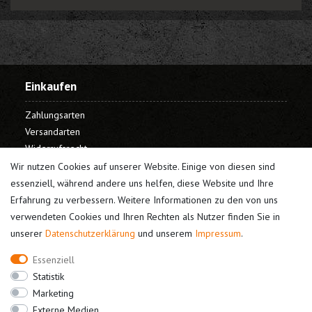
Einkaufen
Zahlungsarten
Versandarten
Widerrufsrecht
Warenkorb
Wir nutzen Cookies auf unserer Website. Einige von diesen sind
Kasse
essenziell, während andere uns helfen, diese Website und Ihre
Erfahrung zu verbessern. Weitere Informationen zu den von uns
Mein Konto
verwendeten Cookies und Ihren Rechten als Nutzer finden Sie in
unserer
Daten­schutz­erklärung
und unserem
Impressum
.
Registrieren
Login
Essenziell
Unternehmen
Statistik
Marketing
Kontakt
Externe Medien