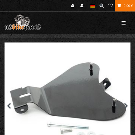
0,00 €
☰