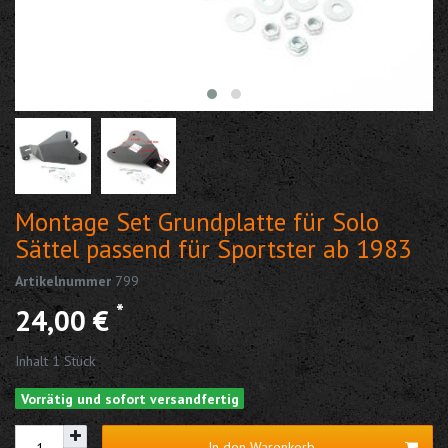
Montage Set Grundplatte für Solo
Sättel passend für Sportster ab 1983
Artikelnummer
799
*
24,00 €
Inhalt
1
Stück
Vorrätig und sofort versandfertig
In den Warenkorb