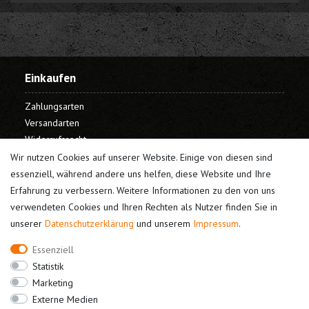
Einkaufen
Zahlungsarten
Versandarten
Widerrufsrecht
Warenkorb
Wir nutzen Cookies auf unserer Website. Einige von diesen sind
Kasse
essenziell, während andere uns helfen, diese Website und Ihre
Erfahrung zu verbessern. Weitere Informationen zu den von uns
Mein Konto
verwendeten Cookies und Ihren Rechten als Nutzer finden Sie in
unserer
Daten­schutz­erklärung
und unserem
Impressum
.
Registrieren
Login
Essenziell
Unternehmen
Statistik
Marketing
Kontakt
Externe Medien