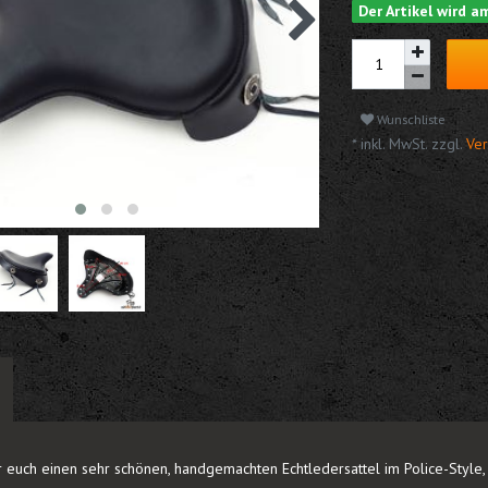
Der Artikel wird 
Wunschliste
* inkl. MwSt. zzgl.
Ver
r euch einen sehr schönen, handgemachten Echtledersattel im Police-Style, m