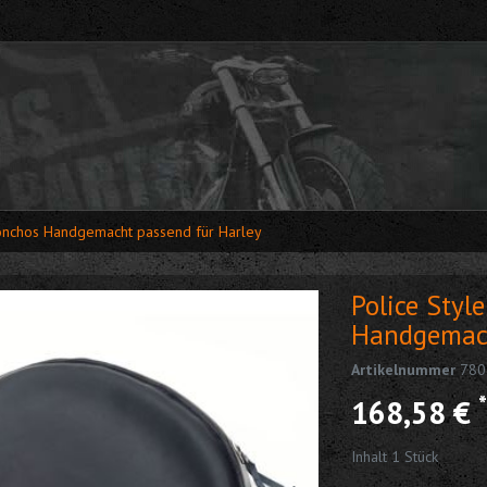
 Conchos Handgemacht passend für Harley
Police Styl
Handgemach
Artikelnummer
780
*
168,58 €
Inhalt
1
Stück