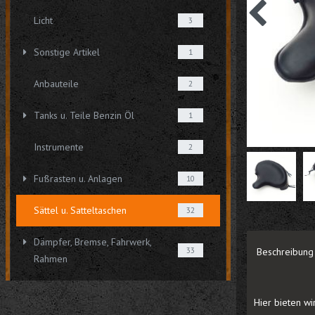
Licht
3
Sonstige Artikel
1
Anbauteile
2
Tanks u. Teile Benzin Öl
1
Instrumente
2
Fußrasten u. Anlagen
10
Sättel u. Satteltaschen
32
Dämpfer, Bremse, Fahrwerk,
33
Beschreibung
Rahmen
Hier bieten wi