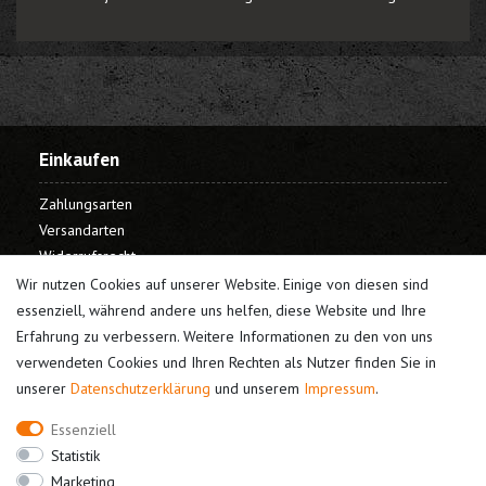
Einkaufen
Zahlungsarten
Versandarten
Widerrufsrecht
Warenkorb
Wir nutzen Cookies auf unserer Website. Einige von diesen sind
Kasse
essenziell, während andere uns helfen, diese Website und Ihre
Erfahrung zu verbessern. Weitere Informationen zu den von uns
Mein Konto
verwendeten Cookies und Ihren Rechten als Nutzer finden Sie in
unserer
Daten­schutz­erklärung
und unserem
Impressum
.
Registrieren
Login
Essenziell
Unternehmen
Statistik
Marketing