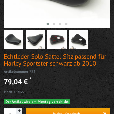
Echtleder Solo Sattel Sitz passend für
Harley Sportster schwarz ab 2010
Artikelnummer
783
*
79,04 €
Inhalt
1
Stück
Der Artikel wird am Montag verschickt
In den Warenkorb