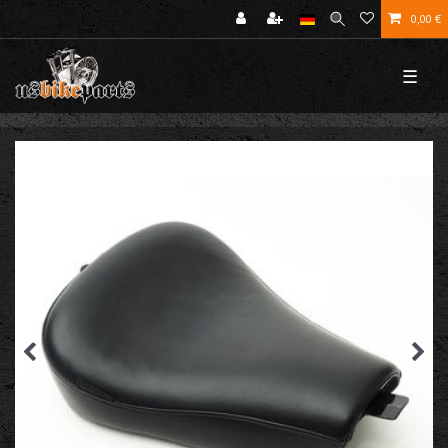
0,00 €
☰