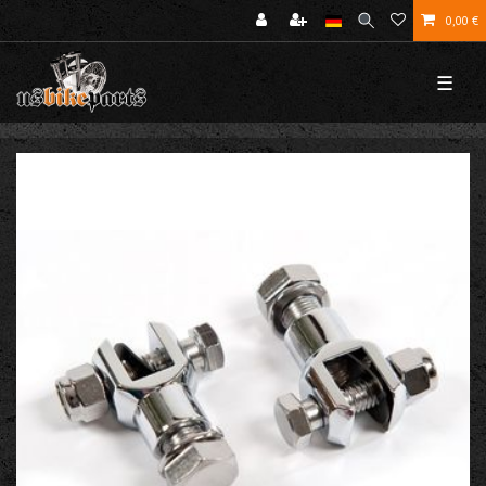
0,00 €
☰