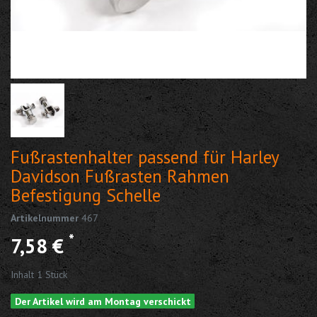
Fußrastenhalter passend für Harley
Davidson Fußrasten Rahmen
Befestigung Schelle
Artikelnummer
467
*
7,58 €
Inhalt
1
Stück
Der Artikel wird am Montag verschickt