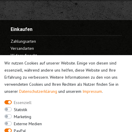
Einkaufen
Zahlungsarten
Versandarten
Widerrufsrecht
Warenkorb
Wir nutzen Cookies auf unserer Website. Einige von diesen sind
Kasse
essenziell, während andere uns helfen, diese Website und Ihre
Erfahrung zu verbessern. Weitere Informationen zu den von uns
Mein Konto
verwendeten Cookies und Ihren Rechten als Nutzer finden Sie in
unserer
Daten­schutz­erklärung
und unserem
Impressum
.
Registrieren
Login
Essenziell
Unternehmen
Statistik
Marketing
Kontakt
Externe Medien
Datenschutz
PayPal