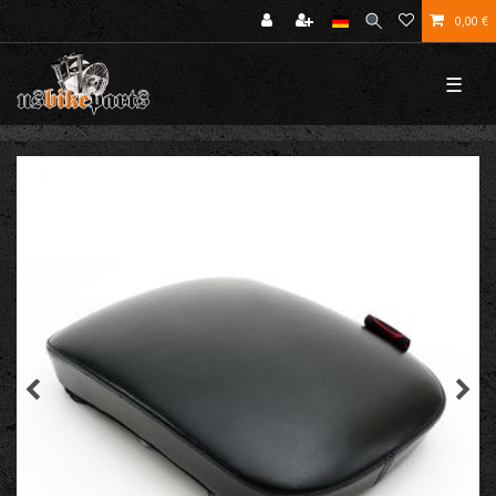
0,00 €
☰