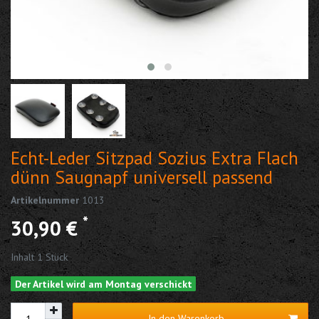
Echt-Leder Sitzpad Sozius Extra Flach
dünn Saugnapf universell passend
Artikelnummer
1013
*
30,90 €
Inhalt
1
Stück
Der Artikel wird am Montag verschickt
In den Warenkorb