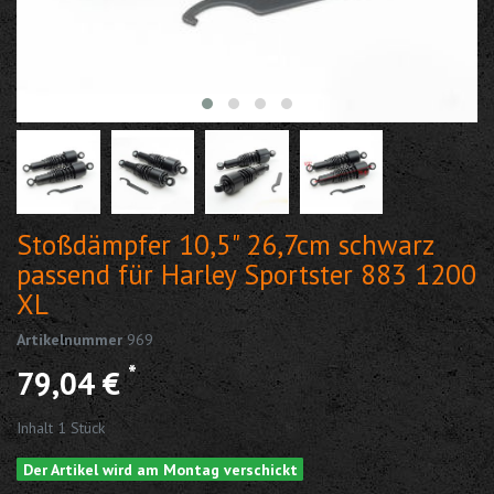
Stoßdämpfer 10,5" 26,7cm schwarz
passend für Harley Sportster 883 1200
XL
Artikelnummer
969
*
79,04 €
Inhalt
1
Stück
Der Artikel wird am Montag verschickt