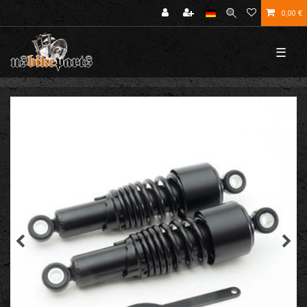
0,00 €
☰