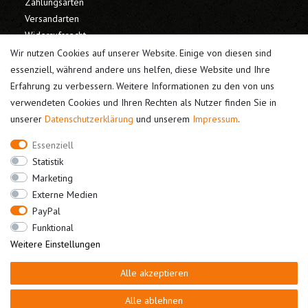
Zahlungsarten
Versandarten
Widerrufsrecht
Warenkorb
Wir nutzen Cookies auf unserer Website. Einige von diesen sind
Kasse
essenziell, während andere uns helfen, diese Website und Ihre
Erfahrung zu verbessern. Weitere Informationen zu den von uns
Mein Konto
verwendeten Cookies und Ihren Rechten als Nutzer finden Sie in
unserer
Daten­schutz­erklärung
und unserem
Impressum
.
Registrieren
Login
Essenziell
Unternehmen
Statistik
Marketing
Kontakt
Externe Medien
Datenschutz
PayPal
AGB
Funktional
Impressum
Weitere Einstellungen
Alle akzeptieren
Bestellung widerrufen
Alle ablehnen